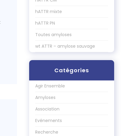
hATTR CM
hATTR mixte
t
hATTR PN
Toutes amyloses
wt ATTR – amylose sauvage
Catégories
Agir Ensemble
Amyloses
Association
Evénements
Recherche