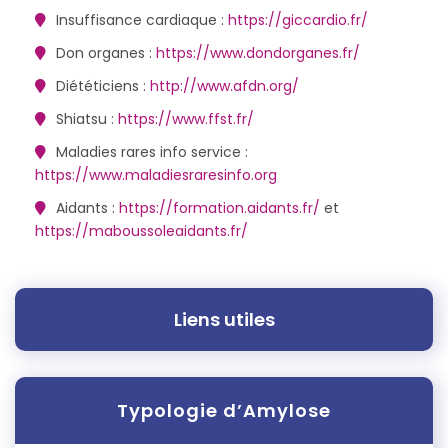
Insuffisance cardiaque :
https://giccardio.fr/
Don organes :
https://www.dondorganes.fr/
Diététiciens :
http://www.afdn.org/
Shiatsu :
https://www.ffst.fr/
Maladies rares info service :
https://www.maladiesraresinfo.org
Aidants :
https://formation.aidants.fr/
et
https://maboussoleaidants.fr/
Liens utiles
Typologie d’Amylose