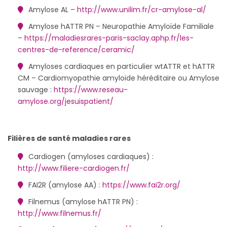
Amylose AL –
http://www.unilim.fr/cr-amylose-al/
Amylose hATTR PN – Neuropathie Amyloïde Familiale
–
https://maladiesrares-paris-saclay.aphp.fr/les-
centres-de-reference/ceramic/
Amyloses cardiaques en particulier wtATTR et hATTR
CM – Cardiomyopathie amyloïde héréditaire ou Amylose
sauvage :
https://www.reseau-
amylose.org/jesuispatient/
Filières de santé maladies rares
Cardiogen (amyloses cardiaques) :
http://www.filiere-cardiogen.fr/
FAI2R (amylose AA) :
https://www.fai2r.org/
Filnemus (amylose hATTR PN) :
http://www.filnemus.fr/