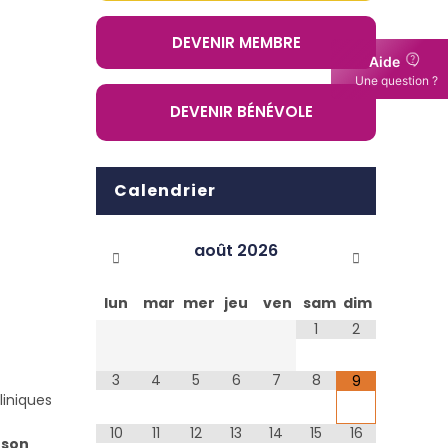
DEVENIR MEMBRE
Aide
Une question ?
DEVENIR BÉNÉVOLE
Calendrier
août
2026
lun
mar
mer
jeu
ven
sam
dim
1
2
3
4
5
6
7
8
9
liniques
10
11
12
13
14
15
16
 son