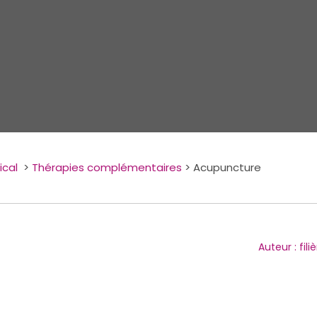
cal
>
Thérapies complémentaires
>
Acupuncture
Auteur : fili