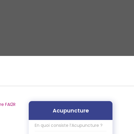
ère FAI2R
Acupuncture
En quoi consiste l’Acupuncture ?