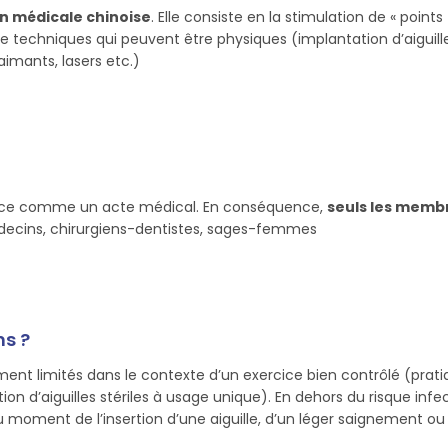
on médicale chinoise
. Elle consiste en la stimulation de « points
de techniques qui peuvent être physiques (implantation d’aiguill
aimants, lasers etc.)
dence comme un acte médical. En conséquence,
seuls les memb
cins, chirurgiens-dentistes, sages-femmes
ns ?
ment limités dans le contexte d’un exercice bien contrôlé (prati
n d’aiguilles stériles à usage unique). En dehors du risque infe
 au moment de l’insertion d’une aiguille, d’un léger saignement ou