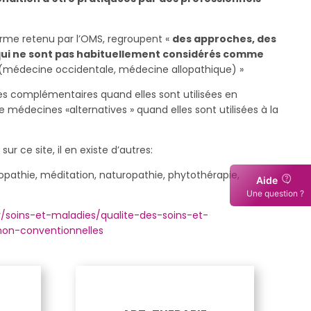
rme retenu par l’OMS, regroupent «
des approches, des
 qui ne sont pas habituellement considérés comme
(médecine occidentale, médecine allopathique) »
nes complémentaires quand elles sont utilisées en
édecines «alternatives » quand elles sont utilisées à la
r ce site, il en existe d’autres:
opathie, méditation, naturopathie, phytothérapie,
Aide
Une question ?
fr/soins-et-maladies/qualite-des-soins-et-
-non-conventionnelles