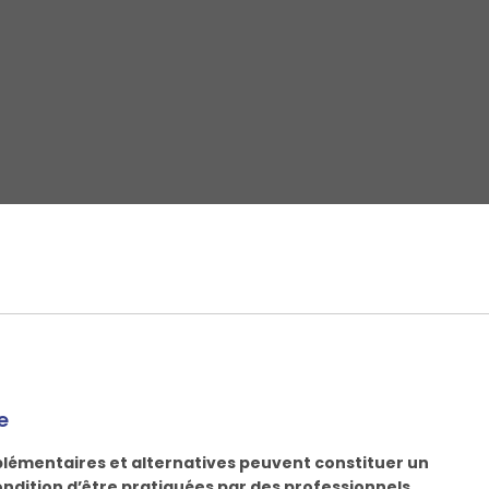
e
émentaires et alternatives peuvent constituer un
ondition d’être pratiquées par des professionnels