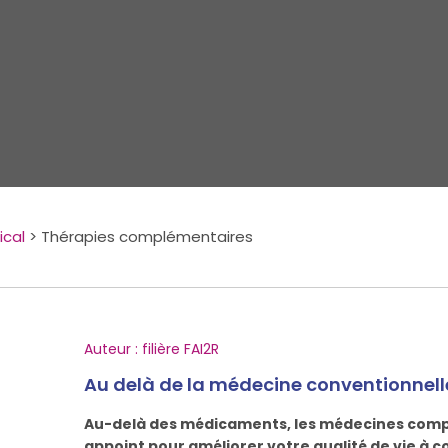
cal
>
Thérapies complémentaires
Auteur : filière FAI2R
Au delà de la médecine conventionnell
Au-delà des médicaments, les médecines compl
appoint pour améliorer votre qualité de vie à c