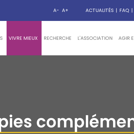
A-
A+
ACTUALITÉS
|
FAQ
|
S
VIVRE MIEUX
RECHERCHE
L'ASSOCIATION
AGIR 
pies complémen