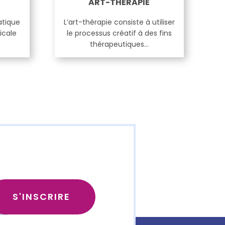
ART-THERAPIE
atique
L’art-thérapie consiste à utiliser
icale
le processus créatif à des fins
thérapeutiques…