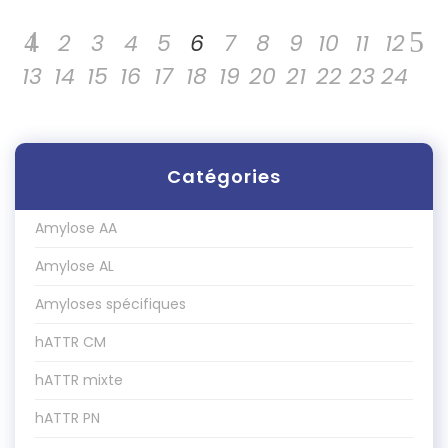
1
2
3
4
5
6
7
8
9
10
11
12
13
14
15
16
17
18
19
20
21
22
23
24
Catégories
Amylose AA
Amylose AL
Amyloses spécifiques
hATTR CM
hATTR mixte
hATTR PN