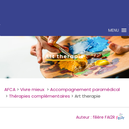
MENU
Art therapie
AFCA
>
Vivre mieux
>
Accompagnement paramédical
>
Thérapies complémentaires
>
Art therapie
Auteur : filière FAI2R