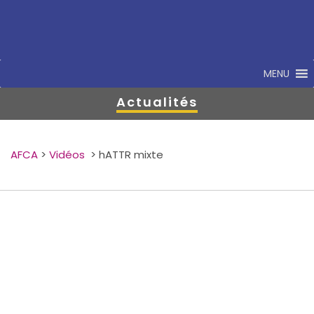
MENU
Actualités
AFCA
>
Vidéos
>
hATTR mixte
23/10/2025
Replay Rare à l’écoute: structurer le parcours de
soins dans l’Amylose hATTR