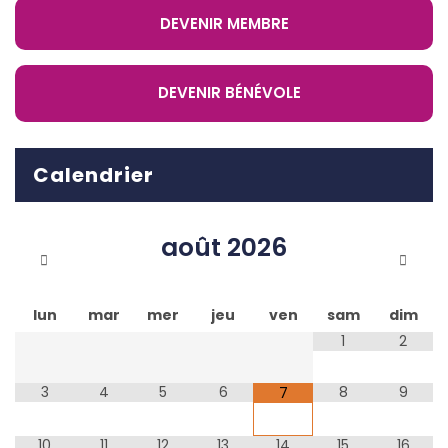
DEVENIR MEMBRE
DEVENIR BÉNÉVOLE
Calendrier
août
2026
lun
mar
mer
jeu
ven
sam
dim
1
2
3
4
5
6
8
9
7
10
11
12
13
14
15
16