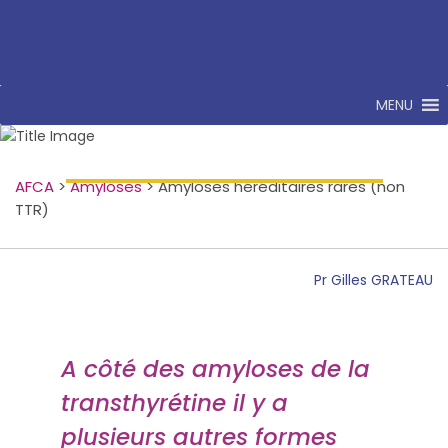
MENU
Amyloses
héréditaires rares (non TTR)
AFCA
>
Amyloses
>
Amyloses héréditaires rares (non
TTR)
Pr Gilles GRATEAU
A côté des amyloses de la
transthyrétine il y a
plusieurs autres formes