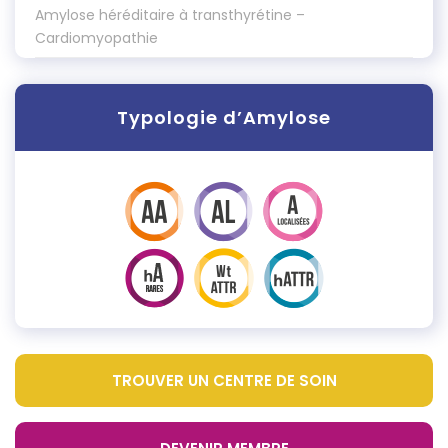
Amylose héréditaire à transthyrétine –
Cardiomyopathie
Typologie d’Amylose
TROUVER UN CENTRE DE SOIN