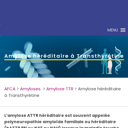
MENU
Amylose héréditaire à Transthyrétine
AFCA
>
Amyloses
>
Amylose TTR
>
Amylose héréditaire
à Transthyrétine
L’amylose ATTR héréditaire est souvent appelée
polyneuropathie amyloïde familiale ou héréditaire