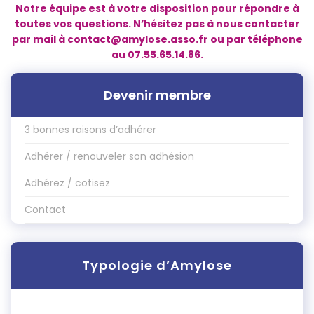
Notre équipe est à votre disposition pour répondre à
toutes vos qu
estions.
N’hésitez pas à nous contacter
par mail à
contact@amylose.asso.fr
ou par téléphone
au 07.55.65.14.86.
Devenir membre
3 bonnes raisons d’adhérer
Adhérer / renouveler son adhésion
Adhérez / cotisez
Contact
Typologie d’Amylose