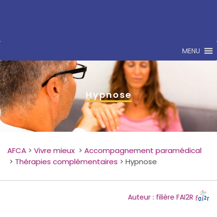
MENU
Hypnose
AFCA
>
Vivre mieux
>
Accompagnement paramédical
>
Thérapies complémentaires
>
Hypnose
Auteur : filière FAI2R