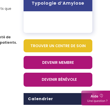
Typologie d’Amylose
rts que
nté de
 patients.
TROUVER UN CENTRE DE SOIN
DEVENIR MEMBRE
DEVENIR BÉNÉVOLE
Aide
Calendrier
Une question ?