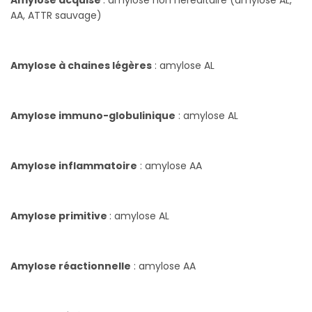
Amylose acquise
: amylose non héréditaire (amylose AL,
AA, ATTR sauvage)
Amylose à chaines légères
: amylose AL
Amylose immuno-globulinique
: amylose AL
Amylose inflammatoire
: amylose AA
Amylose primitive
: amylose AL
Amylose réactionnelle
: amylose AA