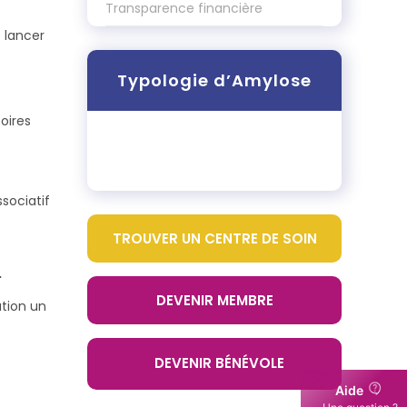
Transparence financière
e lancer
Typologie d’Amylose
oires
ssociatif
TROUVER UN CENTRE DE SOIN
.
DEVENIR MEMBRE
ation un
DEVENIR BÉNÉVOLE
Aide