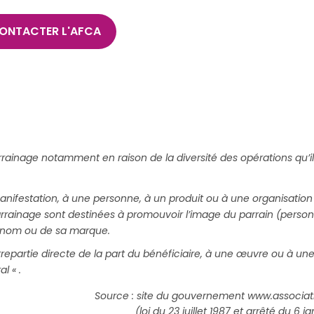
ONTACTER L'AFCA
arrainage notamment en raison de la diversité des opérations qu’i
manifestation, à une personne, à un produit ou à une organisatio
 parrainage sont destinées à promouvoir l’image du parrain (perso
on nom ou de sa marque.
trepartie directe de la part du bénéficiaire, à une œuvre ou à u
l « .
Source : site du gouvernement
www.associati
(loi du 23 juillet 1987 et arrêté du 6 j