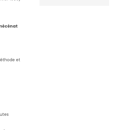
 mécénat
méthode et
outes