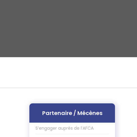
s
Partenaire / Mécènes
S’engager auprès de l’AFCA