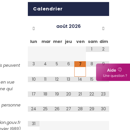
Calendrier
août
2026
lun
mar
mer
jeu
ven
sam
dim
1
2
3
4
5
6
8
9
7
ls peuvent
Aide
Une question ?
10
11
12
13
14
15
16
n en vue
nne qui
17
18
19
20
21
22
23
ne personne
24
25
26
27
28
29
30
on.gouv.fr
31
anvier 1989)