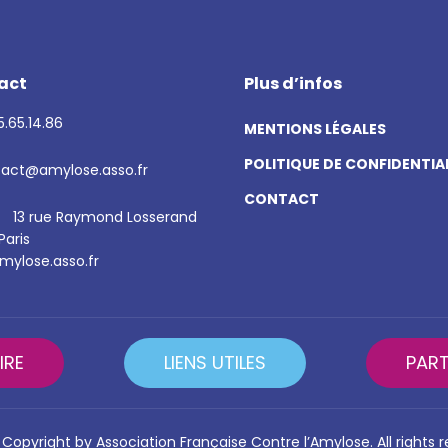
act
Plus d’infos
.65.14.86
MENTIONS LÉGALES
POLITIQUE DE CONFIDENTIA
act@amylose.asso.fr
CONTACT
13 rue Raymond Losserand
Paris
ylose.asso.fr
IRE
LIENS UTILES
PART
Copyright by Association Française Contre l’Amylose. All rights 