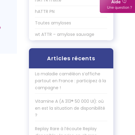
hATTR mixte
Aide
Une question ?
hATTR PN
Toutes amyloses
wt ATTR – amylose sauvage
Articles récents
La maladie caméléon s’affiche
partout en France : participez à la
campagne !
Vitamine A (A 313® 50 000 UI): où
en est la situation de disponibilité
?
Replay Rare à l’écoute Replay