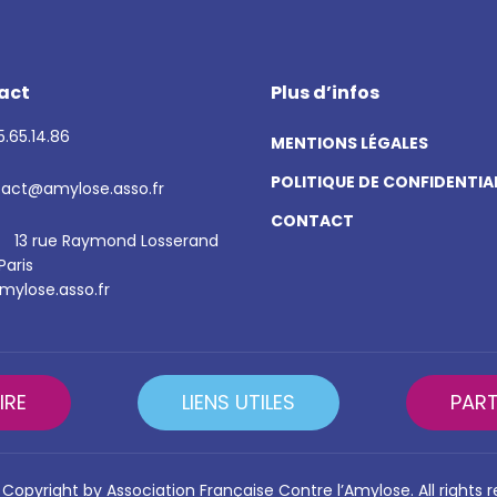
act
Plus d’infos
.65.14.86
MENTIONS LÉGALES
POLITIQUE DE CONFIDENTIA
act@amylose.asso.fr
CONTACT
13 rue Raymond Losserand
Paris
ylose.asso.fr
IRE
LIENS UTILES
PART
Copyright by Association Française Contre l’Amylose. All rights 