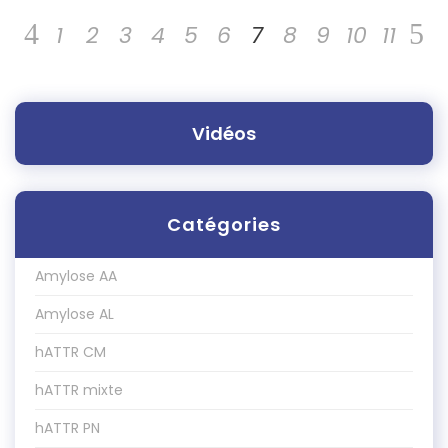
1
2
3
4
5
6
7
8
9
10
11
Vidéos
Catégories
Amylose AA
Amylose AL
hATTR CM
hATTR mixte
hATTR PN