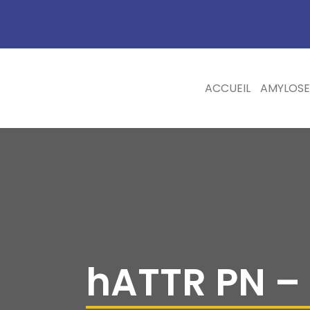
ACCUEIL
AMYLOSE
hATTR PN –