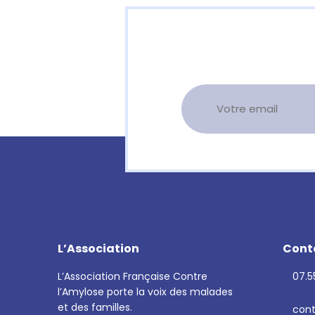
L’Association
Cont
L’Association Française Contre
07.55
l’Amylose porte la voix des malades
et des familles.
cont