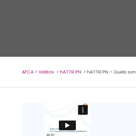
AFCA
>
Vidéos
>
hATTR PN
>
hATTR PN – Quels so