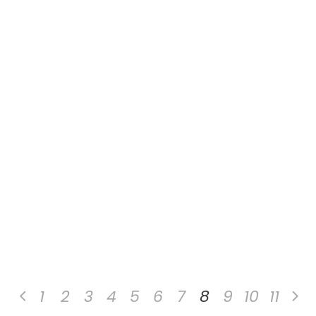
septembre 2018
hATTR PN
,
Vidéos
hATTR – Poids de l’hérédité – JFIC Lille
LIRE PLUS
Tags:
GÉNÉTIQUE
1
2
3
4
5
6
7
8
9
10
11