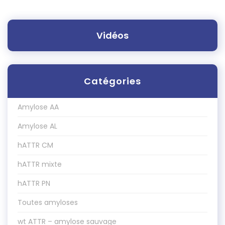
Vidéos
Catégories
Amylose AA
Amylose AL
hATTR CM
hATTR mixte
hATTR PN
Toutes amyloses
wt ATTR – amylose sauvage