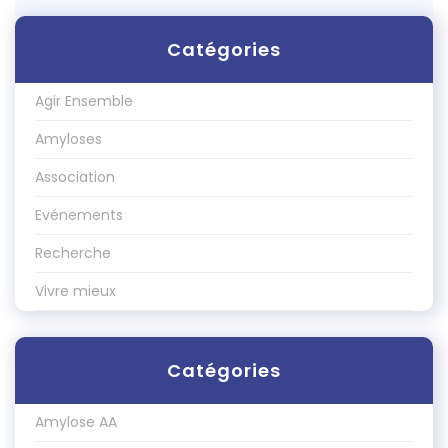
Catégories
Agir Ensemble
Amyloses
Association
Evénements
Recherche
Vivre mieux
Catégories
Amylose AA