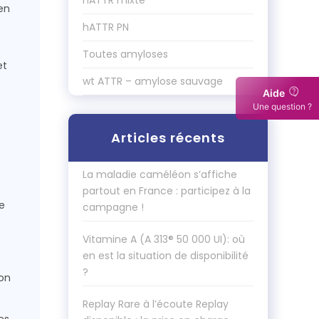
hATTR mixte
 en
hATTR PN
Toutes amyloses
et
wt ATTR – amylose sauvage
Aide
Une question ?
Articles récents
La maladie caméléon s’affiche
partout en France : participez à la
e
campagne !
Vitamine A (A 313® 50 000 UI): où
en est la situation de disponibilité
?
ion
Replay Rare à l’écoute Replay