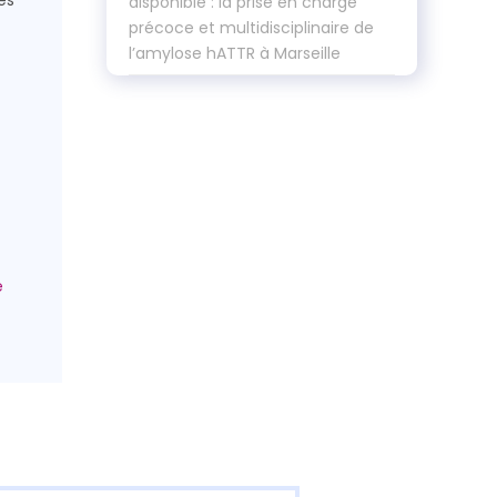
es
disponible : la prise en charge
précoce et multidisciplinaire de
l’amylose hATTR à Marseille