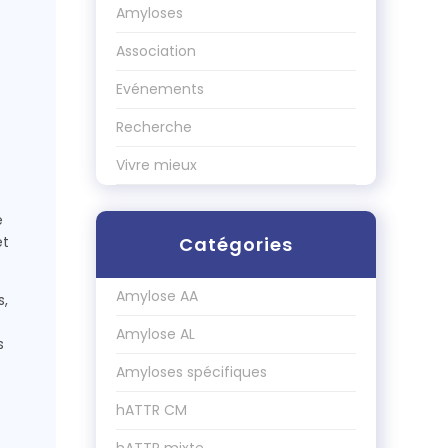
Amyloses
Association
Evénements
Recherche
Vivre mieux
e
et
Catégories
Amylose AA
s,
Amylose AL
s
Amyloses spécifiques
hATTR CM