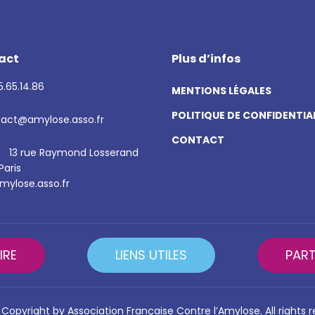
act
Plus d’infos
.65.14.86
MENTIONS LÉGALES
POLITIQUE DE CONFIDENTIA
act@amylose.asso.fr
CONTACT
13 rue Raymond Losserand
Paris
ylose.asso.fr
IRE
LIENS UTILES
PART
Copyright by Association Française Contre l’Amylose. All rights 