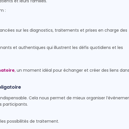
atients et leurs familles.
m :
vancées sur les diagnostics, traitements et prises en charge des
ants et authentiques qui illustrent les défis quotidiens et les
natoire
,
un moment idéal pour échanger et créer des liens dan
bligatoire
est indispensable. Cela nous permet de mieux organiser l’événeme
s participants.
es possibilités de traitement.