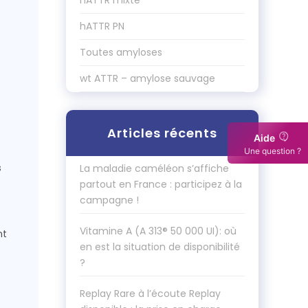
hATTR mixte
hATTR PN
Toutes amyloses
wt ATTR – amylose sauvage
Articles récents
Aide
Une question ?
s
La maladie caméléon s’affiche
partout en France : participez à la
campagne !
Vitamine A (A 313® 50 000 UI): où
nt
en est la situation de disponibilité
?
Replay Rare à l’écoute Replay