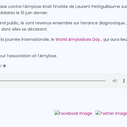
aise contre l’Amylose était l’invitée de Laurent Petitguillaume su
daires le 10 juin dernier.
 public, ils sont revenus ensemble sur l’errance diagnostique ,
 dont elles se déclarent.
la journée internationale, le
World Amyloidosis Day
, qui aura lie
r l’association et l’Amylose.
! 🌟