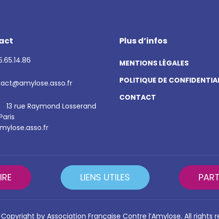
act
Plus d’infos
.65.14.86
MENTIONS LÉGALES
POLITIQUE DE CONFIDENTIA
act@amylose.asso.fr
CONTACT
13 rue Raymond Losserand
Paris
ylose.asso.fr
IRE
LIENS UTILES
PART
Copyright by Association Française Contre l’Amylose. All rights 