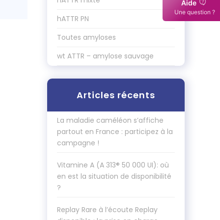
hATTR mixte
Aide
Une question ?
hATTR PN
Toutes amyloses
wt ATTR – amylose sauvage
Articles récents
La maladie caméléon s’affiche
partout en France : participez à la
campagne !
Vitamine A (A 313® 50 000 UI): où
en est la situation de disponibilité
?
Replay Rare à l’écoute Replay