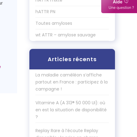
hATTR mixte
Aide
ur
Une question ?
hATTR PN
Toutes amyloses
wt ATTR – amylose sauvage
Articles récents
La maladie caméléon s’affiche
partout en France : participez à la
campagne !
Vitamine A (A 313® 50 000 UI): où
en est la situation de disponibilité
?
Replay Rare à l’écoute Replay