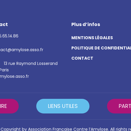
act
Plus d’infos
.65.14.86
MENTIONS LÉGALES
POLITIQUE DE CONFIDENTIA
act@amylose.asso.fr
CONTACT
13 rue Raymond Losserand
Paris
ylose.asso.fr
IRE
LIENS UTILES
PART
Copyright by Association Française Contre l’Amylose. All rights 