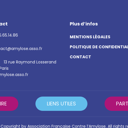
act
Plus d’infos
.65.14.86
MENTIONS LÉGALES
POLITIQUE DE CONFIDENTIA
act@amylose.asso.fr
CONTACT
13 rue Raymond Losserand
Paris
ylose.asso.fr
IRE
LIENS UTILES
PART
Copyright by Association Française Contre l’Amylose. All rights 