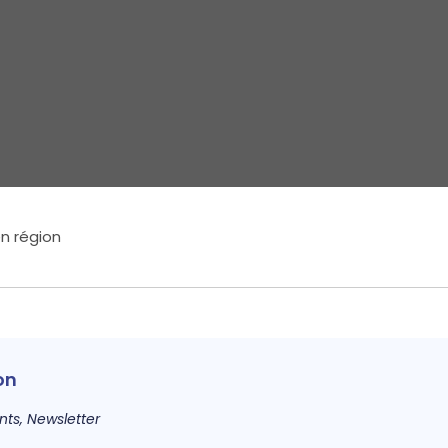
n région
on
nts
,
Newsletter