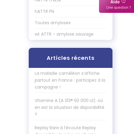
hATTR mixte
Aide
Une question ?
hATTR PN
Toutes amyloses
wt ATTR – amylose sauvage
Articles récents
La maladie caméléon s’affiche
partout en France : participez à la
campagne !
Vitamine A (A 313® 50 000 UI): où
en est la situation de disponibilité
?
Replay Rare à l’écoute Replay