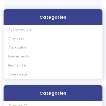
Catégories
Agir Ensemble
Amyloses
Association
Evénements
Recherche
Vivre mieux
Catégories
Amylose AA