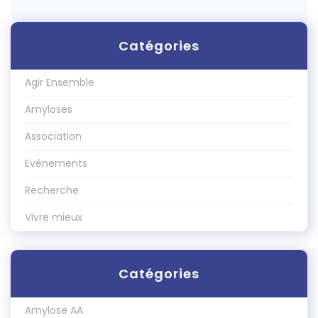
Catégories
Agir Ensemble
Amyloses
Association
Evénements
Recherche
Vivre mieux
Catégories
Amylose AA