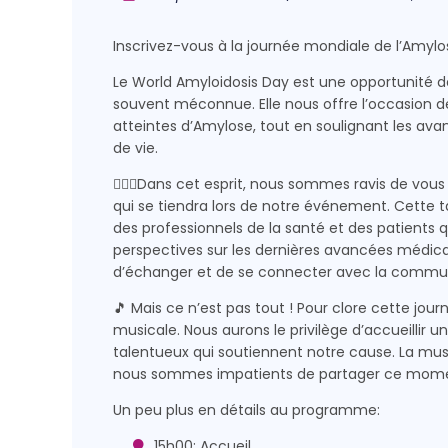
Inscrivez-vous à la journée mondiale de l’Amylo
Le World Amyloidosis Day est une opportunité de
souvent méconnue. Elle nous offre l’occasion d
atteintes d’Amylose, tout en soulignant les avanc
de vie.
👩🏻‍⚕️Dans cet esprit, nous sommes ravis de vou
qui se tiendra lors de notre événement. Cette t
des professionnels de la santé et des patients q
perspectives sur les dernières avancées médical
d’échanger et de se connecter avec la commun
🎵 Mais ce n’est pas tout ! Pour clore cette j
musicale. Nous aurons le privilège d’accueillir
talentueux qui soutiennent notre cause. La musiq
nous sommes impatients de partager ce moment 
Un peu plus en détails au programme:
15h00: Accueil