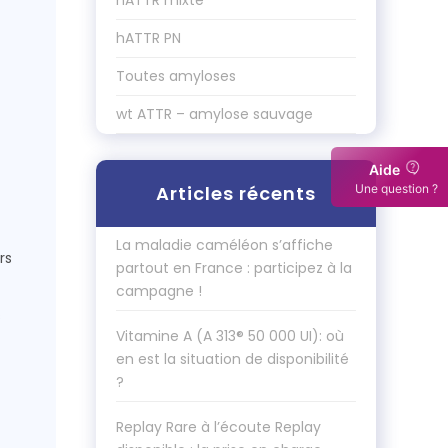
hATTR mixte
hATTR PN
Toutes amyloses
wt ATTR – amylose sauvage
Aide
Articles récents
Une question ?
La maladie caméléon s’affiche
rs
partout en France : participez à la
campagne !
s
Vitamine A (A 313® 50 000 UI): où
en est la situation de disponibilité
?
Replay Rare à l’écoute Replay