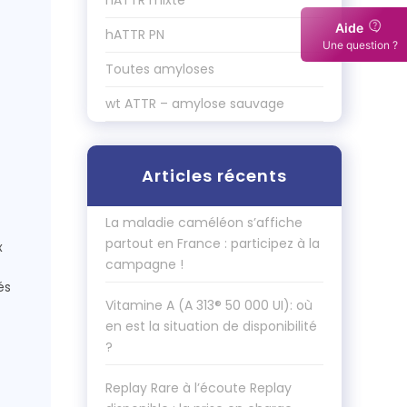
hATTR mixte
Aide
hATTR PN
Une question ?
Toutes amyloses
wt ATTR – amylose sauvage
Articles récents
La maladie caméléon s’affiche
partout en France : participez à la
x
campagne !
és
Vitamine A (A 313® 50 000 UI): où
en est la situation de disponibilité
?
Replay Rare à l’écoute Replay