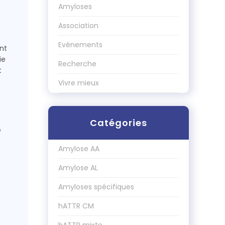
Amyloses
Association
Evénements
nt
ie
Recherche
t
Vivre mieux
Catégories
é
Amylose AA
Amylose AL
Amyloses spécifiques
hATTR CM