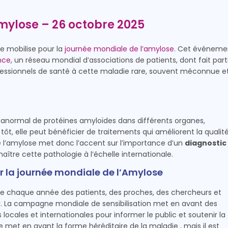
mylose – 26 octobre 2025
e mobilise pour la
journée mondiale de l’amylose
. Cet événeme
nce
, un réseau mondial d’associations de patients, dont fait part
s professionnels de santé à cette maladie rare, souvent méconnue e
 anormal de protéines amyloïdes dans différents organes,
ôt, elle peut bénéficier de traitements qui améliorent la qualit
e l’amylose met donc l’accent sur l’importance d’un
diagnostic
aître cette pathologie à l’échelle internationale.
r la journée mondiale de l’Amylose
e chaque année des patients, des proches, des chercheurs et
r. La campagne mondiale de sensibilisation met en avant des
ocales et internationales pour informer le public et soutenir la
et en avant la forme héréditaire de la maladie , mais il est