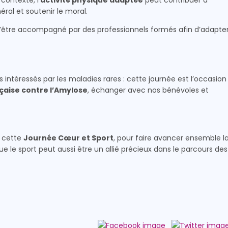
contexte, l’
activité physique adaptée
peut contribuer à
éral et soutenir le moral.
l d’être accompagné par des professionnels formés afin d’adapte
s intéressés par les maladies rares : cette journée est l’occasion
çaise contre l’Amylose
, échanger avec nos bénévoles et
e cette
Journée Cœur et Sport
, pour faire avancer ensemble l
ue le sport peut aussi être un allié précieux dans le parcours des