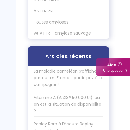
hATTR mixte
hATTR PN
Toutes amyloses
wt ATTR – amylose sauvage
Articles récents
Aide
Une question ?
La maladie caméléon s’affiche
partout en France : participez à la
campagne !
Vitamine A (A 313® 50 000 UI): où
en est la situation de disponibilité
?
Replay Rare à l’écoute Replay