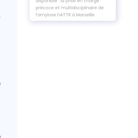
disponible : la prise en charge
précoce et multidisciplinaire de
l’amylose hATTR à Marseille
r
a