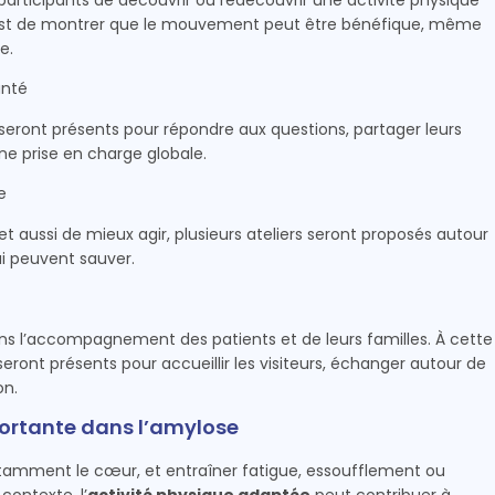
participants de découvrir ou redécouvrir une activité physique
f est de montrer que le mouvement peut être bénéfique, même
e.
anté
seront présents pour répondre aux questions, partager leurs
ne prise en charge globale.
e
ussi de mieux agir, plusieurs ateliers seront proposés autour
ui peuvent sauver.
ns l’accompagnement des patients et de leurs familles. À cette
eront présents pour accueillir les visiteurs, échanger autour de
on.
portante dans l’amylose
tamment le cœur, et entraîner fatigue, essoufflement ou