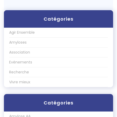
Catégories
Agir Ensemble
Amyloses
Association
Evénements
Recherche
Vivre mieux
Catégories
Amylose AA