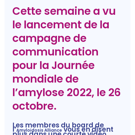
Cette semaine a vu
le lancement de la
campagne de
communication
pour la Journée
mondiale de
l’amylose 2022, le 26
octobre.
Les membres du board de
l’
vous en disent
Amyloidosis Alliance
plus dans une courte vidéo.