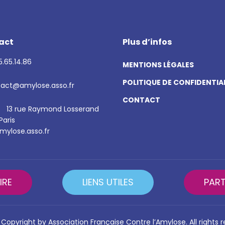
act
Plus d’infos
.65.14.86
MENTIONS LÉGALES
POLITIQUE DE CONFIDENTIA
act@amylose.asso.fr
CONTACT
13 rue Raymond Losserand
Paris
ylose.asso.fr
IRE
LIENS UTILES
PART
Copyright by Association Française Contre l’Amylose. All rights 