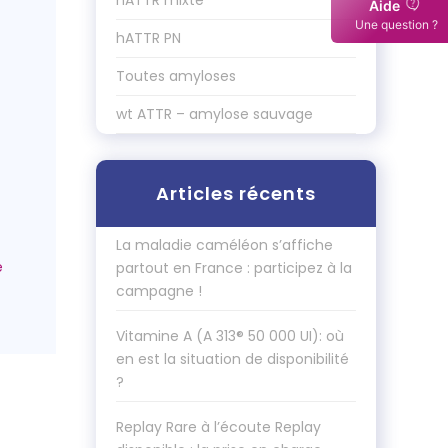
hATTR mixte
Aide
Une question ?
hATTR PN
Toutes amyloses
wt ATTR – amylose sauvage
Articles récents
La maladie caméléon s’affiche
partout en France : participez à la
campagne !
Vitamine A (A 313® 50 000 UI): où
en est la situation de disponibilité
?
Replay Rare à l’écoute Replay