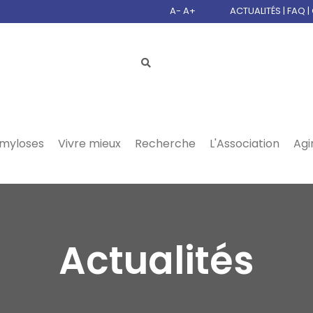
A-
A+
ACTUALITÉS
|
FAQ
|
myloses
Vivre mieux
Recherche
L'Association
Agi
Actualités