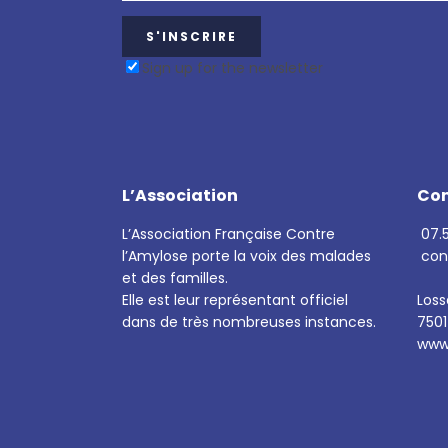
Sign up for the newsletter
L’Association
Co
L’Association Française Contre
07.5
l’Amylose porte la voix des malades
con
et des familles.
Elle est leur représentant officiel
Los
dans de très nombreuses instances.
7501
www.