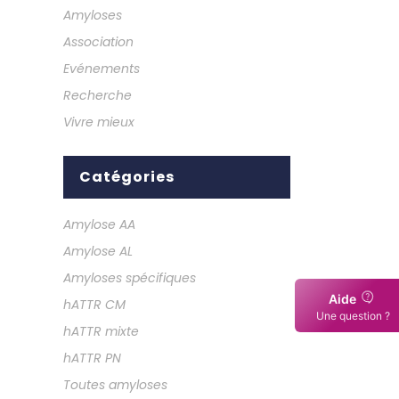
Amyloses
Association
Evénements
Recherche
Vivre mieux
Catégories
Amylose AA
Amylose AL
Amyloses spécifiques
Aide
hATTR CM
Une question ?
hATTR mixte
hATTR PN
Toutes amyloses