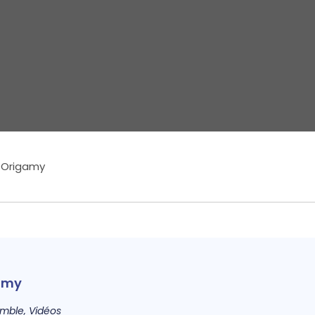
 Origamy
amy
emble
,
Vidéos