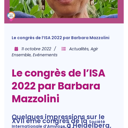
Le congrès de l’ISA 2022 par Barbara Mazzolini
11 octobre 2022
Actualités
,
Agir
Ensemble
,
Evénements
Le congrès de l’ISA
2022 par Barbara
Mazzolini
Quelques impressions sur le
XVII ème congrès de la
Société
à Heidelberg,
Internationale d’Amylose