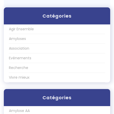
Catégories
Agir Ensemble
Amyloses
Association
Evénements
Recherche
Vivre mieux
Catégories
Amylose AA