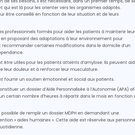
n de ses besoins, il est nécessaire, dans un premier temps, de s
t qui est là pour les orienter vers les organismes adaptés.
r être conseillé en fonction de leur situation et de leurs
s professionnels formés pour aider les patients à maintenir leur
t en proposant des adaptations à leur environnement pour
vent recommander certaines modifications dans le domicile d’un
dépendance.
tre utiles pour les patients atteints d’amylose. Ils peuvent aid
ire leur douleur et à renforcer leur musculature.
t fournir un soutien émotionnel et social aux patients.
 constituer un dossier d’Aide Personnalisée à l’Autonomie (APA) af
 un certain nombre d’heures à répartir dans le mois en fonction 
nt possible de remplir un dossier MDPH en demandant une
tion « aides humaines ». Cette aide est réservée aux personn
quotidienne.