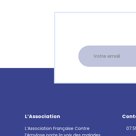
L’Association
Cont
L’Association Française Contre
07.55
l’Amylose porte la voix des malades