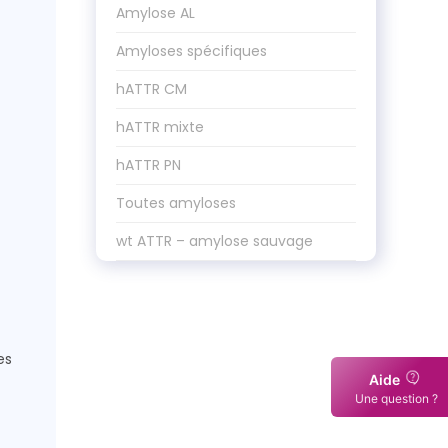
Amylose AL
Amyloses spécifiques
hATTR CM
hATTR mixte
hATTR PN
Toutes amyloses
wt ATTR – amylose sauvage
es
Aide
Une question ?