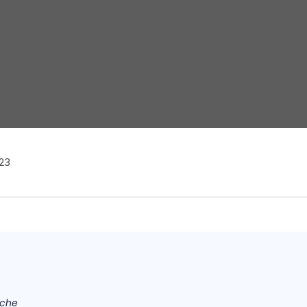
23
rche