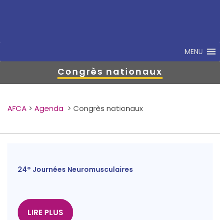
MENU
Congrès nationaux
AFCA
>
Agenda
>
Congrès nationaux
24° Journées Neuromusculaires
LIRE PLUS