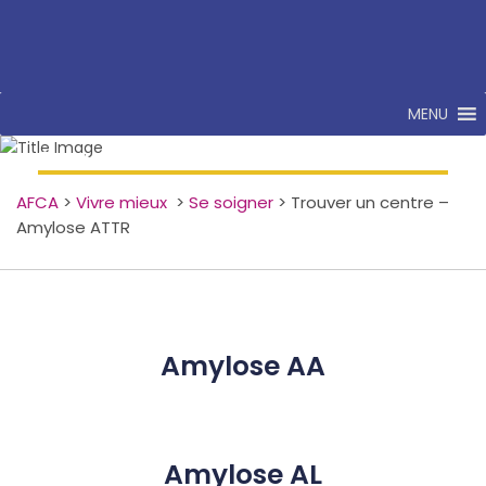
MENU
Trouver un centre – Amylose ATTR
AFCA
>
Vivre mieux
>
Se soigner
>
Trouver un centre –
Amylose ATTR
Amylose AA
Amylose AL