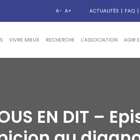
A-
A+
ACTUALITÉS
|
FAQ
|
S
VIVRE MIEUX
RECHERCHE
L'ASSOCIATION
AGIR 
OUS EN DIT – Epis
picion au diagno