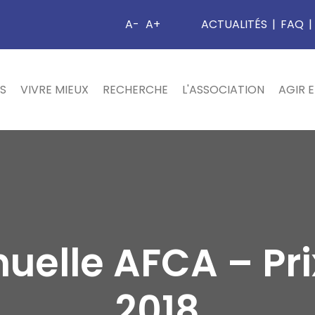
A-
A+
ACTUALITÉS
|
FAQ
|
S
VIVRE MIEUX
RECHERCHE
L'ASSOCIATION
AGIR 
uelle AFCA – Pr
2018