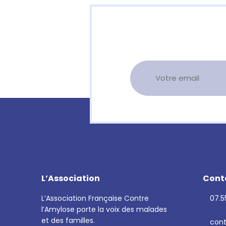
L’Association
Cont
L’Association Française Contre
07.55
l’Amylose porte la voix des malades
et des familles.
cont