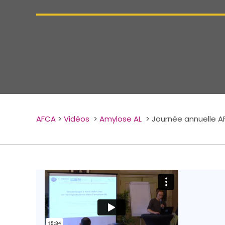
AFCA
>
Vidéos
>
Amylose AL
>
Journée annuelle A