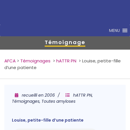
MENU
Témoignage
AFCA
>
Témoignages
>
hATTR PN
>
Louise, petite-fille
d’une patiente
recueilli en 2006
hATTR PN
,
Témoignages
,
Toutes amyloses
Louise, petite-fille d’une patiente